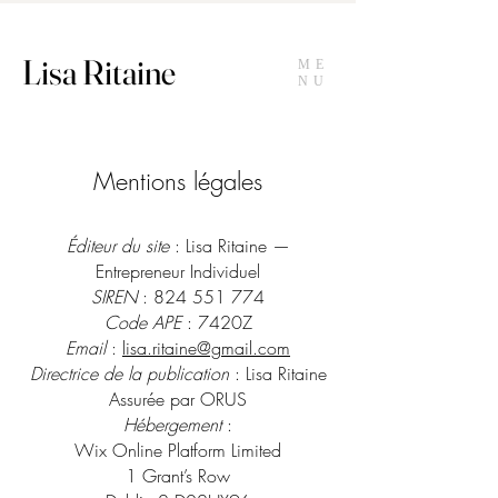
Lisa Ritaine
ME
NU
Mentions légales
Éditeur du site
: Lisa Ritaine —
Entrepreneur Individuel
SIREN
:
824 551 774
Code APE
: 7420Z
Email
:
lisa.ritaine@gmail.com
Directrice de la publication
: Lisa Ritaine
Assurée par ORUS
Hébergement
:
Wix Online Platform Limited
1 Grant’s Row