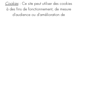
Cookies
: Ce site peut utiliser des cookies
à des fins de fonctionnement, de mesure
d’audience ou d’amélioration de
l’expérience utilisateur.
Vous pouvez modifier vos préférences via
les paramètres de votre navigateur.
Médiation à la consommation
:
Conformément aux articles L.616-1 et
R.616-1 du Code de la consommation,
un dispositif de médiation de la
consommation est proposé aux clients
particuliers.
Médiateur compétent :
Société Médiation Professionnelle
https://www.mediateur-consommation-
smp.fr
5 rue Salvaing — 12000 Rodez
© 2026 par Lisa Ritaine -
mentions légales