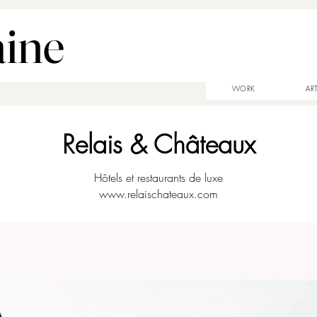
aine
WORK
AR
Relais & Châteaux
Hôtels et restaurants de luxe
www.relaischateaux.com