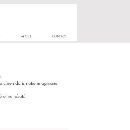
T
ABOUT
CONTACT
e.
le chien dans notre imaginaire.
né et numéroté.