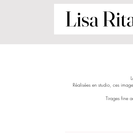
Lisa Rit
L
Réalisées en studio, ces image
Tirages fine a